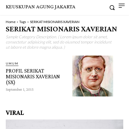
KEUSKUPAN AGUNG JAKARTA
Home
Tags
SERIKAT MISIONARIS XAVERIAN
SERIKAT MISIONARIS XAVERIAN
Sample Category Description. ( Lorem ipsum dolor sit amet,
consectetur adipisicing elit, sed do eiusmod tempor incididunt
ut labore et dolore magna aliqua. )
UMUM
PROFIL SERIKAT
MISIONARIS XAVERIAN
(SX)
September 1, 2015
VIRAL