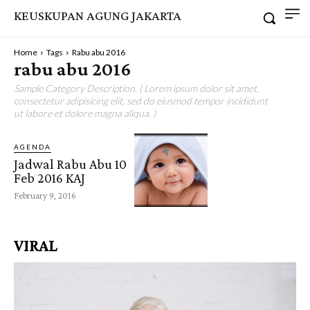
KEUSKUPAN AGUNG JAKARTA
Home
Tags
Rabu abu 2016
rabu abu 2016
Sample Category Description. ( Lorem ipsum dolor sit amet,
consectetur adipisicing elit, sed do eiusmod tempor incididunt
ut labore et dolore magna aliqua. )
AGENDA
Jadwal Rabu Abu 10
Feb 2016 KAJ
February 9, 2016
VIRAL