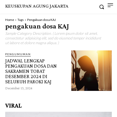
KEUSKUPAN AGUNG JAKARTA
Home
Tags
Pengakuan dosa KAJ
pengakuan dosa KAJ
Sample Category Description. ( Lorem ipsum dolor sit amet,
consectetur adipisicing elit, sed do eiusmod tempor incididunt
ut labore et dolore magna aliqua. )
PENGUMUMAN
JADWAL LENGKAP
PENGAKUAN DOSA DAN
SAKRAMEN TOBAT
DESEMBER 2024 DI
SELURUH PAROKI KAJ
December 13, 2024
VIRAL