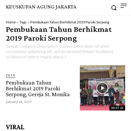
KEUSKUPAN AGUNG JAKARTA
Home
Tags
Pembukaan Tahun Berhikmat 2019 Paroki Serpong
Pembukaan Tahun Berhikmat
2019 Paroki Serpong
Sample Category Description. ( Lorem ipsum dolor sit amet,
consectetur adipisicing elit, sed do eiusmod tempor incididunt
ut labore et dolore magna aliqua. )
2019
Pembukaan Tahun
Berhikmat 2019 Paroki
Serpong, Gereja St. Monika
January 18, 2019
00:07:23
VIRAL