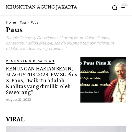
KEUSKUPAN AGUNG JAKARTA
Home
Tags
Paus
Paus
Sample Category Description. ( Lorem ipsum dolor sit amet,
consectetur adipisicing elit, sed do eiusmod tempor incididunt
ut labore et dolore magna aliqua. )
RENUNGAN & KESAKSIAN
RENUNGAN HARIAN SENIN,
21 AGUSTUS 2023, PW St. Pius
X, Paus, “Baik itu adalah
Kualitas yang dimiliki oleh
Seseorang”
August 21, 2023
VIRAL