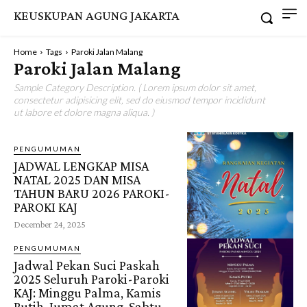
KEUSKUPAN AGUNG JAKARTA
Home
Tags
Paroki Jalan Malang
Paroki Jalan Malang
Sample Category Description. ( Lorem ipsum dolor sit amet,
consectetur adipisicing elit, sed do eiusmod tempor incididunt
ut labore et dolore magna aliqua. )
PENGUMUMAN
JADWAL LENGKAP MISA
NATAL 2025 DAN MISA
TAHUN BARU 2026 PAROKI-
PAROKI KAJ
December 24, 2025
PENGUMUMAN
Jadwal Pekan Suci Paskah
2025 Seluruh Paroki-Paroki
KAJ: Minggu Palma, Kamis
Putih, Jumat Agung, Sabtu