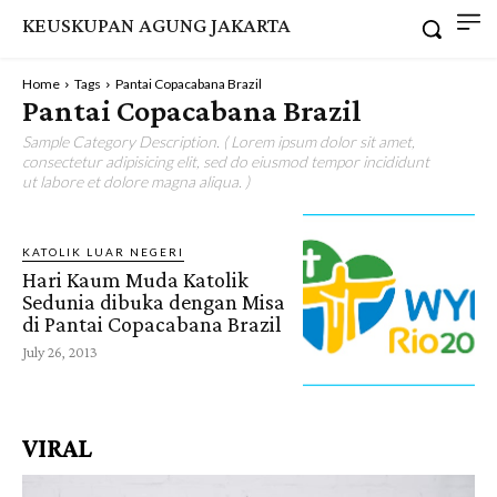
KEUSKUPAN AGUNG JAKARTA
Home
Tags
Pantai Copacabana Brazil
Pantai Copacabana Brazil
Sample Category Description. ( Lorem ipsum dolor sit amet,
consectetur adipisicing elit, sed do eiusmod tempor incididunt
ut labore et dolore magna aliqua. )
KATOLIK LUAR NEGERI
Hari Kaum Muda Katolik
Sedunia dibuka dengan Misa
di Pantai Copacabana Brazil
July 26, 2013
VIRAL