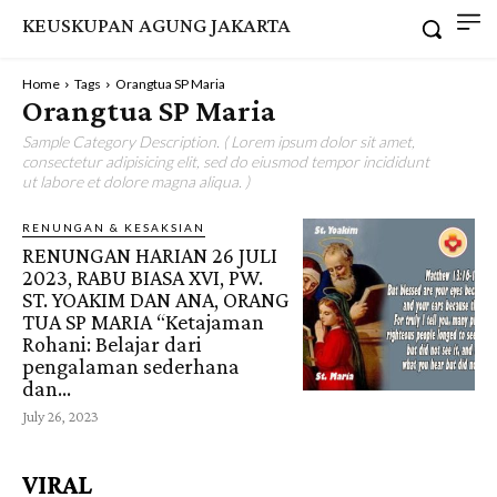
KEUSKUPAN AGUNG JAKARTA
Home
Tags
Orangtua SP Maria
Orangtua SP Maria
Sample Category Description. ( Lorem ipsum dolor sit amet,
consectetur adipisicing elit, sed do eiusmod tempor incididunt
ut labore et dolore magna aliqua. )
RENUNGAN & KESAKSIAN
RENUNGAN HARIAN 26 JULI
2023, RABU BIASA XVI, PW.
ST. YOAKIM DAN ANA, ORANG
TUA SP MARIA “Ketajaman
Rohani: Belajar dari
pengalaman sederhana
dan...
July 26, 2023
VIRAL