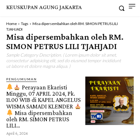
KEUSKUPAN AGUNG JAKARTA
Home
Tags
Misa dipersembahkan oleh RM. SIMON PETRUS LILI
TJAHJADI
Misa dipersembahkan oleh RM.
SIMON PETRUS LILI TJAHJADI
Sample Category Description. ( Lorem ipsum dolor sit amet,
consectetur adipisicing elit, sed do eiusmod tempor incididunt
ut labore et dolore magna aliqua. )
PENGUMUMAN
Perayaan Ekaristi
Minggu, 07 APRIL 2024, Pk.
11.00 WIB di KAPEL ANGELUS
WISMA SAMADI KLENDER
Misa dipersembahkan
oleh RM. SIMON PETRUS
LILI...
April 6, 2024