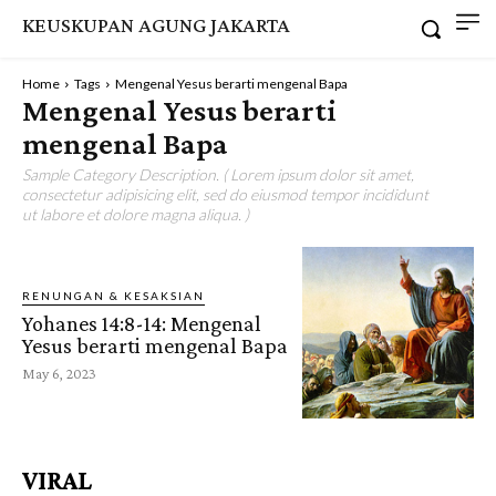
KEUSKUPAN AGUNG JAKARTA
Home
Tags
Mengenal Yesus berarti mengenal Bapa
Mengenal Yesus berarti
mengenal Bapa
Sample Category Description. ( Lorem ipsum dolor sit amet,
consectetur adipisicing elit, sed do eiusmod tempor incididunt
ut labore et dolore magna aliqua. )
RENUNGAN & KESAKSIAN
Yohanes 14:8-14: Mengenal
Yesus berarti mengenal Bapa
May 6, 2023
VIRAL