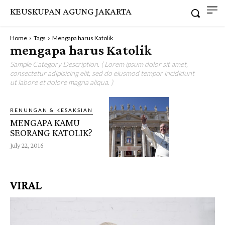
KEUSKUPAN AGUNG JAKARTA
Home
Tags
Mengapa harus Katolik
mengapa harus Katolik
Sample Category Description. ( Lorem ipsum dolor sit amet,
consectetur adipisicing elit, sed do eiusmod tempor incididunt
ut labore et dolore magna aliqua. )
RENUNGAN & KESAKSIAN
MENGAPA KAMU
SEORANG KATOLIK?
July 22, 2016
VIRAL