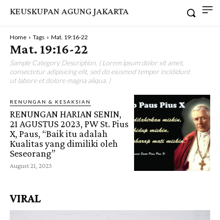
KEUSKUPAN AGUNG JAKARTA
Home
Tags
Mat. 19:16-22
Mat. 19:16-22
Sample Category Description. ( Lorem ipsum dolor sit amet,
consectetur adipisicing elit, sed do eiusmod tempor incididunt
ut labore et dolore magna aliqua. )
RENUNGAN & KESAKSIAN
RENUNGAN HARIAN SENIN,
21 AGUSTUS 2023, PW St. Pius
X, Paus, “Baik itu adalah
Kualitas yang dimiliki oleh
Seseorang”
August 21, 2023
VIRAL