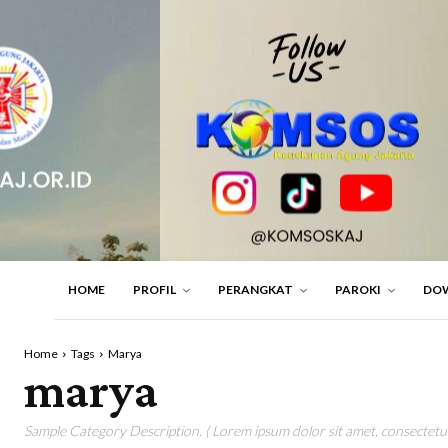
HOME
PROFIL
PERANGKAT
PAROKI
DO
Home
Tags
Marya
marya
Sample Category Description. ( Lorem ipsum dolor sit amet, consectetur 