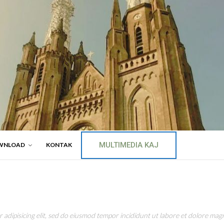
MULTIMEDIA KAJ
WNLOAD
KONTAK
adipisicing elit, sed do eiusmod tempor incididunt ut labore et dolore magn