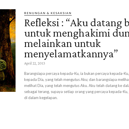
RENUNGAN & KESAKSIAN
Refleksi : “Aku datang
untuk menghakimi dun
melainkan untuk
menyelamatkannya”
April 22, 2013
Barangsiapa percaya kepada-Ku, ia bukan percaya kepada-Ku,
kepada Dia, yang telah mengutus Aku; dan barangsiapa melihat
melihat Dia, yang telah mengutus Aku. Aku telah datang ke da
sebagai terang, supaya setiap orang yang percaya kepada-Ku, 
di dalam kegelapan.