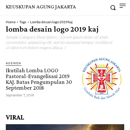
KEUSKUPAN AGUNG JAKARTA
Home
Tags
Lomba desain logo 2019 kaj
lomba desain logo 2019 kaj
Sample Category Description. ( Lorem ipsum dolor sit amet,
consectetur adipisicing elit, sed do eiusmod tempor incididunt
ut labore et dolore magna aliqua. )
AGENDA
Ikutilah Lomba LOGO
Pastoral-Evangelisasi 2019
KAJ. Batas Pengumpulan 30
September 2018
September 7, 2018
VIRAL