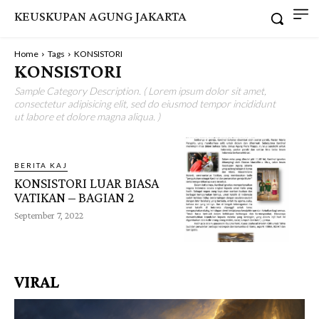
KEUSKUPAN AGUNG JAKARTA
Home
Tags
KONSISTORI
KONSISTORI
Sample Category Description. ( Lorem ipsum dolor sit amet,
consectetur adipisicing elit, sed do eiusmod tempor incididunt
ut labore et dolore magna aliqua. )
BERITA KAJ
KONSISTORI LUAR BIASA
VATIKAN – BAGIAN 2
September 7, 2022
VIRAL