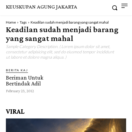
KEUSKUPAN AGUNG JAKARTA
Home
Tags
Keadilan sudah menjadi barang yang sangat mahal
Keadilan sudah menjadi barang
yang sangat mahal
Sample Category Description. ( Lorem ipsum dolor sit amet,
consectetur adipisicing elit, sed do eiusmod tempor incididunt
ut labore et dolore magna aliqua. )
BERITA KAJ
Beriman Untuk
Bertindak Adil
February 23, 2012
VIRAL