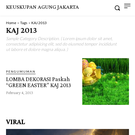
KEUSKUPAN AGUNG JAKARTA
Home
Tags
KAJ 2013
KAJ 2013
Sample Category Description. ( Lorem ipsum dolor sit amet,
consectetur adipisicing elit, sed do eiusmod tempor incididunt
ut labore et dolore magna aliqua. )
PENGUMUMAN
LOMBA DEKORASI Paskah
“GREEN EASTER” KAJ 2013
February 4, 2013
VIRAL