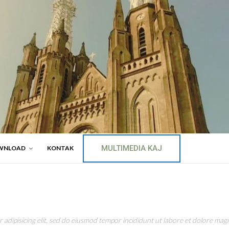
MULTIMEDIA KAJ
WNLOAD
KONTAK
adipisicing elit, sed do eiusmod tempor incididunt ut labore et dolore magn