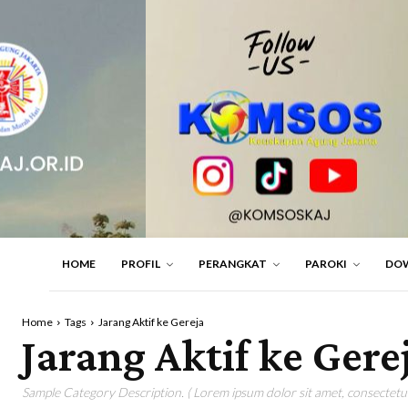
HOME
PROFIL
PERANGKAT
PAROKI
DO
Home
Tags
Jarang Aktif ke Gereja
Jarang Aktif ke Gere
Sample Category Description. ( Lorem ipsum dolor sit amet, consectetur 