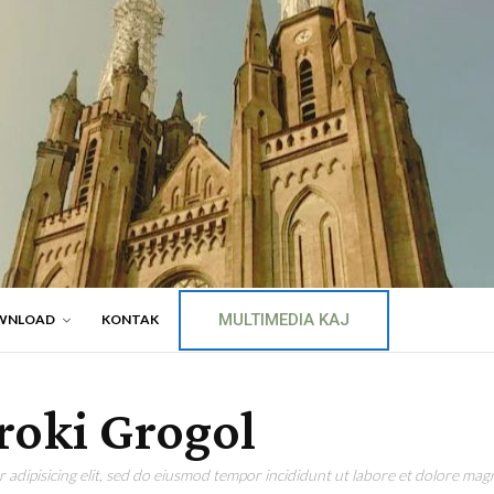
MULTIMEDIA KAJ
WNLOAD
KONTAK
roki Grogol
adipisicing elit, sed do eiusmod tempor incididunt ut labore et dolore magn