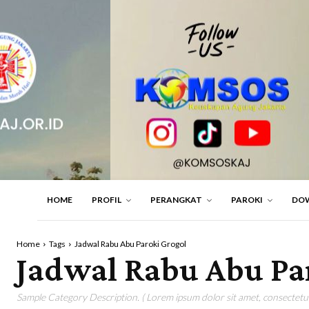
HOME
PROFIL
PERANGKAT
PAROKI
DO
Home
Tags
Jadwal Rabu Abu Paroki Grogol
Jadwal Rabu Abu Pa
Sample Category Description. ( Lorem ipsum dolor sit amet, consectetur 