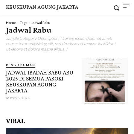
KEUSKUPAN AGUNG JAKARTA
Home
Tags
Jadwal Rabu
Jadwal Rabu
Sample Category Description. ( Lorem ipsum dolor sit amet,
consectetur adipisicing elit, sed do eiusmod tempor incididunt
ut labore et dolore magna aliqua. )
PENGUMUMAN
JADWAL IBADAH RABU ABU
2025 DI SEMUA PAROKI
KEUSKUPAN AGUNG
JAKARTA
March 3, 2025
VIRAL