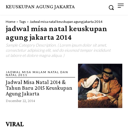
KEUSKUPAN AGUNG JAKARTA
Home
Tags
Jadwal misa natal keuskupan agung jakarta 2014
jadwal misa natal keuskupan
agung jakarta 2014
Sample Category Description. ( Lorem ipsum dolor sit amet,
consectetur adipisicing elit, sed do eiusmod tempor incididunt
ut labore et dolore magna aliqua. )
JADWAL MISA MALAM NATAL DAN
NATAL 2011
Jadwal Misa Natal 2014 &
Tahun Baru 2015 Keuskupan
Agung Jakarta
December 22, 2014
VIRAL