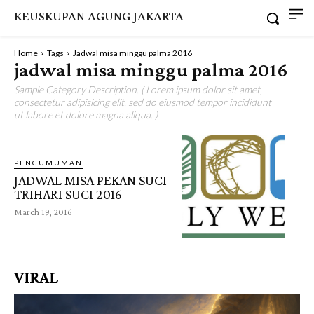
KEUSKUPAN AGUNG JAKARTA
Home
Tags
Jadwal misa minggu palma 2016
jadwal misa minggu palma 2016
Sample Category Description. ( Lorem ipsum dolor sit amet,
consectetur adipisicing elit, sed do eiusmod tempor incididunt
ut labore et dolore magna aliqua. )
PENGUMUMAN
JADWAL MISA PEKAN SUCI
TRIHARI SUCI 2016
March 19, 2016
VIRAL