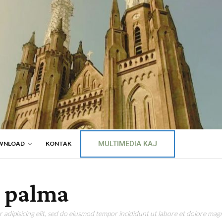
MULTIMEDIA KAJ
WNLOAD
KONTAK
 palma
adipisicing elit, sed do eiusmod tempor incididunt ut labore et dolore magn