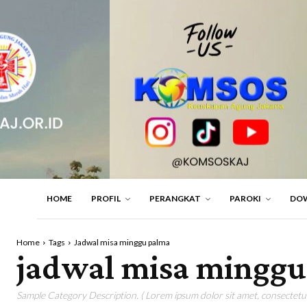
HOME
PROFIL
PERANGKAT
PAROKI
DO
Home
Tags
Jadwal misa minggu palma
jadwal misa minggu
Sample Category Description. ( Lorem ipsum dolor sit amet, consectetur 