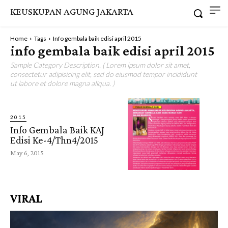
KEUSKUPAN AGUNG JAKARTA
Home
Tags
Info gembala baik edisi april 2015
info gembala baik edisi april 2015
Sample Category Description. ( Lorem ipsum dolor sit amet,
consectetur adipisicing elit, sed do eiusmod tempor incididunt
ut labore et dolore magna aliqua. )
2015
Info Gembala Baik KAJ
Edisi Ke-4/Thn4/2015
May 6, 2015
VIRAL