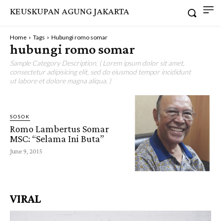
KEUSKUPAN AGUNG JAKARTA
Home
Tags
Hubungi romo somar
hubungi romo somar
Sample Category Description. ( Lorem ipsum dolor sit amet,
consectetur adipisicing elit, sed do eiusmod tempor incididunt
ut labore et dolore magna aliqua. )
SOSOK
Romo Lambertus Somar
MSC: “Selama Ini Buta”
June 9, 2015
VIRAL