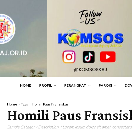
HOME
PROFIL
PERANGKAT
PAROKI
DO
Home
Tags
Homili Paus Fransiskus
Homili Paus Fransis
Sample Category Description. ( Lorem ipsum dolor sit amet, consectetur 