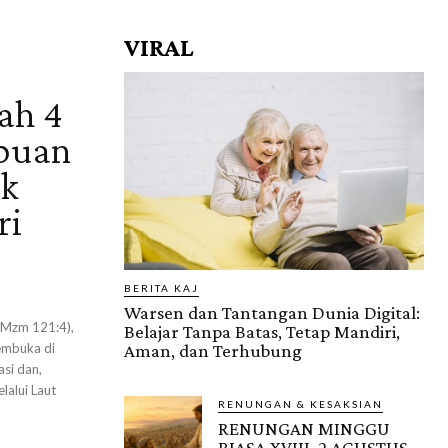
VIRAL
s
ah 4
mpuan
uk
ri
BERITA KAJ
Warsen dan Tantangan Dunia Digital:
(Mzm 121:4),
Belajar Tanpa Batas, Tetap Mandiri,
embuka di
Aman, dan Terhubung
si dan,
alui Laut
RENUNGAN & KESAKSIAN
RENUNGAN MINGGU
BIASA XVIII, 2 AGUSTUS