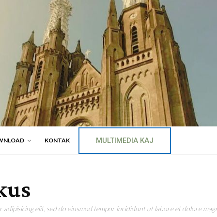
MULTIMEDIA KAJ
WNLOAD
KONTAK
kus
adipisicing elit, sed do eiusmod tempor incididunt ut labore et dolore magn