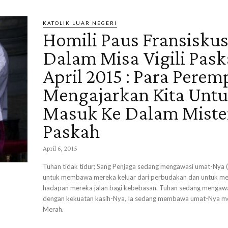
KATOLIK LUAR NEGERI
Homili Paus Fransisku
Dalam Misa Vigili Pask
April 2015 : Para Pere
Mengajarkan Kita Unt
Masuk Ke Dalam Miste
Paskah
April 6, 2015
Tuhan tidak tidur; Sang Penjaga sedang mengawasi umat-Nya 
untuk membawa mereka keluar dari perbudakan dan untuk m
hadapan mereka jalan bagi kebebasan. Tuhan sedang mengawa
dengan kekuatan kasih-Nya, Ia sedang membawa umat-Nya mel
Merah.