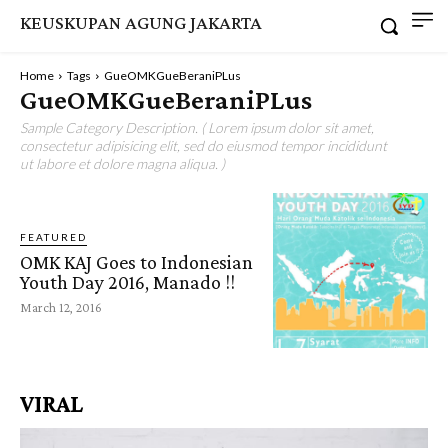
KEUSKUPAN AGUNG JAKARTA
Home
Tags
GueOMKGueBeraniPLus
GueOMKGueBeraniPLus
Sample Category Description. ( Lorem ipsum dolor sit amet,
consectetur adipisicing elit, sed do eiusmod tempor incididunt
ut labore et dolore magna aliqua. )
FEATURED
OMK KAJ Goes to Indonesian
Youth Day 2016, Manado !!
March 12, 2016
VIRAL