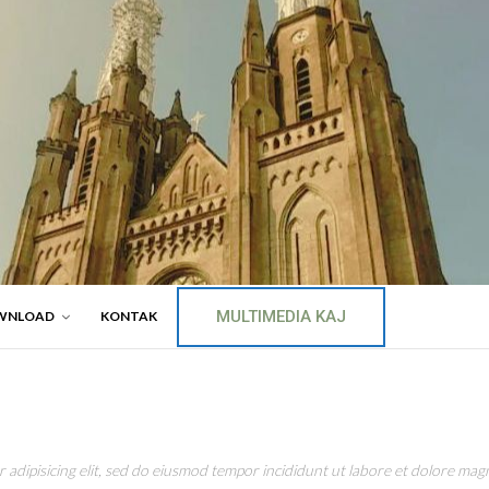
MULTIMEDIA KAJ
WNLOAD
KONTAK
adipisicing elit, sed do eiusmod tempor incididunt ut labore et dolore magn