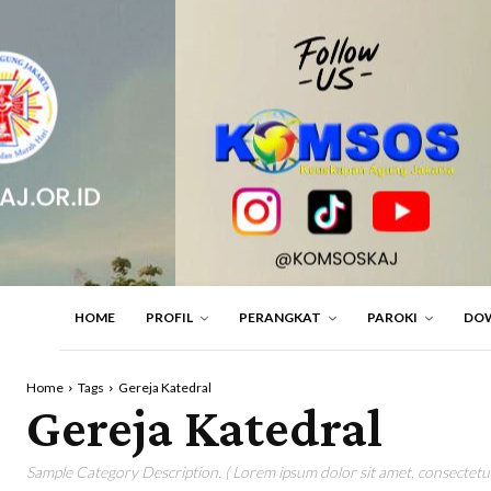
HOME
PROFIL
PERANGKAT
PAROKI
DO
Home
Tags
Gereja Katedral
Gereja Katedral
Sample Category Description. ( Lorem ipsum dolor sit amet, consectetur 