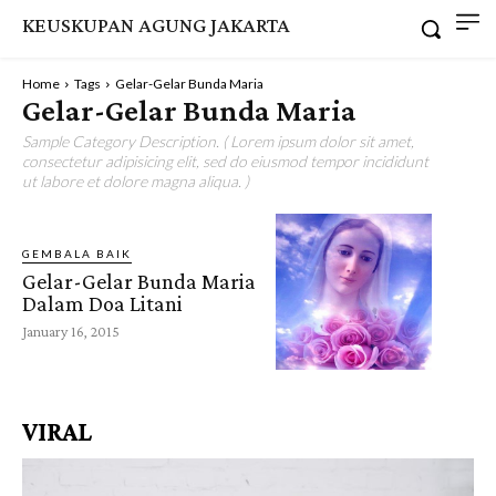
KEUSKUPAN AGUNG JAKARTA
Home
Tags
Gelar-Gelar Bunda Maria
Gelar-Gelar Bunda Maria
Sample Category Description. ( Lorem ipsum dolor sit amet,
consectetur adipisicing elit, sed do eiusmod tempor incididunt
ut labore et dolore magna aliqua. )
GEMBALA BAIK
Gelar-Gelar Bunda Maria
Dalam Doa Litani
January 16, 2015
VIRAL