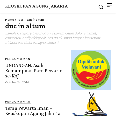
KEUSKUPAN AGUNG JAKARTA
Home
Tags
Duc in altum
duc in altum
Sample Category Description. ( Lorem ipsum dolor sit amet,
consectetur adipisicing elit, sed do eiusmod tempor incididunt
ut labore et dolore magna aliqua. )
PENGUMUMAN
UNDANGAN: Asah
Kemampuan Para Pewarta
se-KAJ
October 24, 2014
PENGUMUMAN
Temu Pewarta Iman –
Keuskupan Agung Jakarta