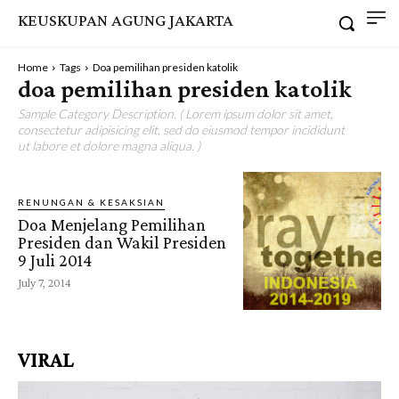
KEUSKUPAN AGUNG JAKARTA
Home
Tags
Doa pemilihan presiden katolik
doa pemilihan presiden katolik
Sample Category Description. ( Lorem ipsum dolor sit amet,
consectetur adipisicing elit, sed do eiusmod tempor incididunt
ut labore et dolore magna aliqua. )
RENUNGAN & KESAKSIAN
Doa Menjelang Pemilihan
Presiden dan Wakil Presiden
9 Juli 2014
July 7, 2014
VIRAL