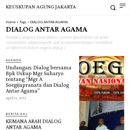
KEUSKUPAN AGUNG JAKARTA
Home
Tags
DIALOG ANTAR AGAMA
DIALOG ANTAR AGAMA
Sample Category Description. ( Lorem ipsum dolor sit amet,
consectetur adipisicing elit, sed do eiusmod tempor incididunt
ut labore et dolore magna aliqua. )
AGENDA
Undangan: Dialog bersama
Bpk Uskup Mgr Suharyo
tentang “Mgr A
Soegijapranata dan Dialog
Antar Agama”
April 11, 2012
BERITA KAJ
KEMANA ARAH DIALOG
ANTAR AGAMA