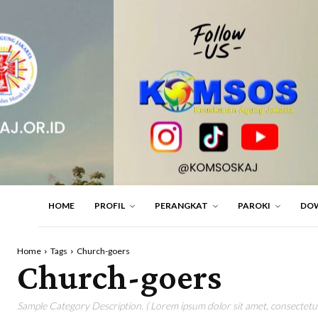
HOME
PROFIL
PERANGKAT
PAROKI
DO
Home
Tags
Church-goers
Church-goers
Sample Category Description. ( Lorem ipsum dolor sit amet, consectetur 