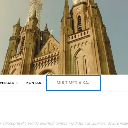
MULTIMEDIA KAJ
WNLOAD
KONTAK
adipisicing elit, sed do eiusmod tempor incididunt ut labore et dolore magn