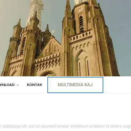
MULTIMEDIA KAJ
WNLOAD
KONTAK
adipisicing elit, sed do eiusmod tempor incididunt ut labore et dolore magn