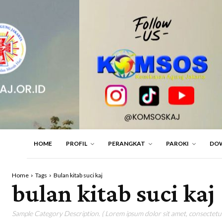
HOME
PROFIL
PERANGKAT
PAROKI
DO
Home
Tags
Bulan kitab suci kaj
bulan kitab suci kaj
Sample Category Description. ( Lorem ipsum dolor sit amet, consectetur 