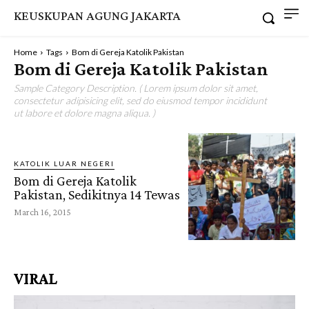
KEUSKUPAN AGUNG JAKARTA
Home
Tags
Bom di Gereja Katolik Pakistan
Bom di Gereja Katolik Pakistan
Sample Category Description. ( Lorem ipsum dolor sit amet,
consectetur adipisicing elit, sed do eiusmod tempor incididunt
ut labore et dolore magna aliqua. )
KATOLIK LUAR NEGERI
Bom di Gereja Katolik
Pakistan, Sedikitnya 14 Tewas
March 16, 2015
VIRAL