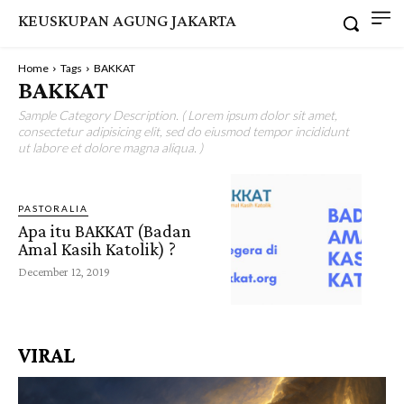
KEUSKUPAN AGUNG JAKARTA
Home
Tags
BAKKAT
BAKKAT
Sample Category Description. ( Lorem ipsum dolor sit amet,
consectetur adipisicing elit, sed do eiusmod tempor incididunt
ut labore et dolore magna aliqua. )
PASTORALIA
Apa itu BAKKAT (Badan
Amal Kasih Katolik) ?
December 12, 2019
VIRAL