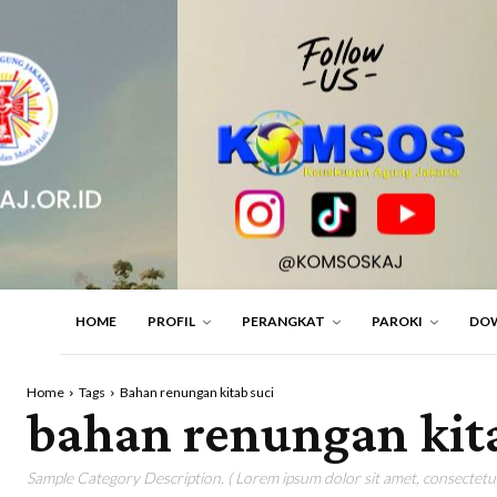
HOME
PROFIL
PERANGKAT
PAROKI
DO
Home
Tags
Bahan renungan kitab suci
bahan renungan kit
Sample Category Description. ( Lorem ipsum dolor sit amet, consectetur 