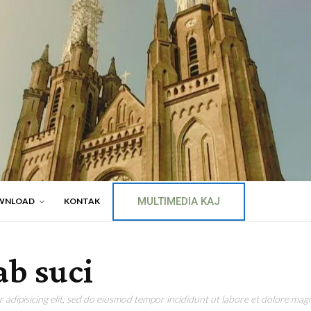
MULTIMEDIA KAJ
WNLOAD
KONTAK
ab suci
adipisicing elit, sed do eiusmod tempor incididunt ut labore et dolore magn