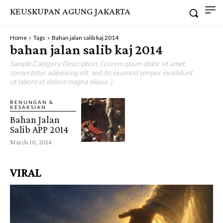
KEUSKUPAN AGUNG JAKARTA
Home
Tags
Bahan jalan salib kaj 2014
bahan jalan salib kaj 2014
Sample Category Description. ( Lorem ipsum dolor sit amet,
consectetur adipisicing elit, sed do eiusmod tempor incididunt
ut labore et dolore magna aliqua. )
RENUNGAN &
KESAKSIAN
Bahan Jalan
Salib APP 2014
March 10, 2014
VIRAL