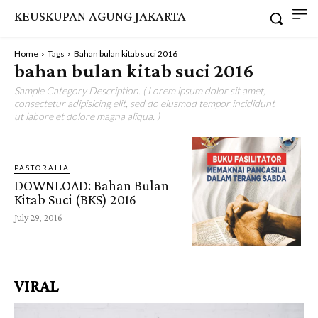
KEUSKUPAN AGUNG JAKARTA
Home
Tags
Bahan bulan kitab suci 2016
bahan bulan kitab suci 2016
Sample Category Description. ( Lorem ipsum dolor sit amet,
consectetur adipisicing elit, sed do eiusmod tempor incididunt
ut labore et dolore magna aliqua. )
PASTORALIA
DOWNLOAD: Bahan Bulan
Kitab Suci (BKS) 2016
July 29, 2016
VIRAL