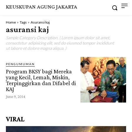
KEUSKUPAN AGUNG JAKARTA
Home
Tags
Asuransi kaj
asuransi kaj
Sample Category Description. ( Lorem ipsum dolor sit amet,
consectetur adipisicing elit, sed do eiusmod tempor incididunt
ut labore et dolore magna aliqua. )
PENGUMUMAN
Program BKSY bagi Mereka
yang Kecil, Lemah, Miskin,
Terpinggirkan dan Difabel di
KAJ
June 9, 2014
VIRAL