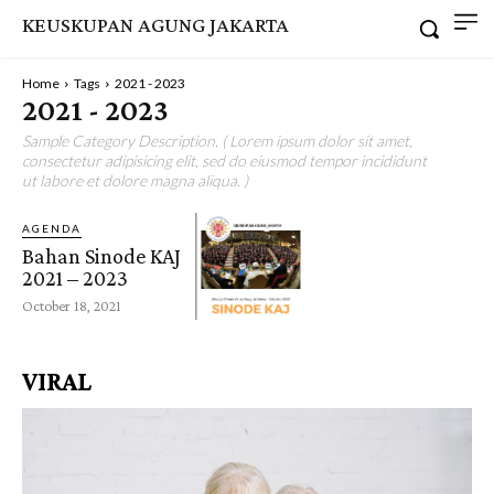
KEUSKUPAN AGUNG JAKARTA
Home
Tags
2021 - 2023
2021 - 2023
Sample Category Description. ( Lorem ipsum dolor sit amet,
consectetur adipisicing elit, sed do eiusmod tempor incididunt
ut labore et dolore magna aliqua. )
AGENDA
Bahan Sinode KAJ
2021 – 2023
October 18, 2021
VIRAL