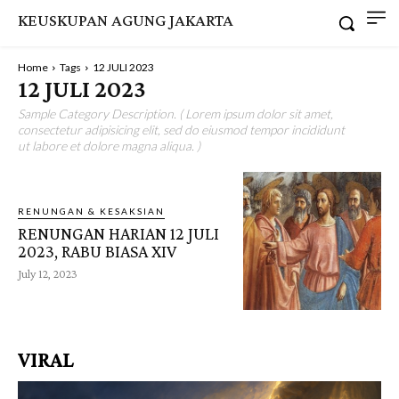
KEUSKUPAN AGUNG JAKARTA
Home
Tags
12 JULI 2023
12 JULI 2023
Sample Category Description. ( Lorem ipsum dolor sit amet,
consectetur adipisicing elit, sed do eiusmod tempor incididunt
ut labore et dolore magna aliqua. )
RENUNGAN & KESAKSIAN
RENUNGAN HARIAN 12 JULI
2023, RABU BIASA XIV
July 12, 2023
VIRAL