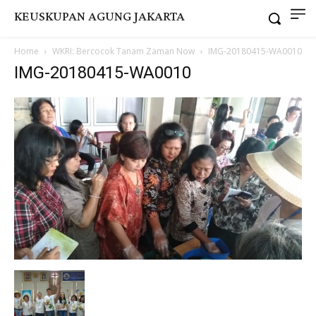
KEUSKUPAN AGUNG JAKARTA
Home
WKRI: Bercocok Tanam Zaman Now
IMG-20180415-WA0010
IMG-20180415-WA0010