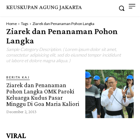
KEUSKUPAN AGUNG JAKARTA
Home
Tags
Ziarek dan Penanaman Pohon Langka
Ziarek dan Penanaman Pohon
Langka
Sample Category Description. ( Lorem ipsum dolor sit amet,
consectetur adipisicing elit, sed do eiusmod tempor incididunt
ut labore et dolore magna aliqua. )
BERITA KAJ
Ziarek dan Penanaman
Pohon Langka OMK Paroki
Keluarga Kudus Pasar
Minggu Di Goa Maria Kaliori
December 2, 2013
VIRAL