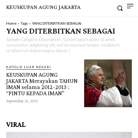
KEUSKUPAN AGUNG JAKARTA
Home
Tags
YANG DITERBITKAN SEBAGAI
YANG DITERBITKAN SEBAGAI
Sample Category Description. ( Lorem ipsum dolor sit amet,
consectetur adipisicing elit, sed do eiusmod tempor incididunt
ut labore et dolore magna aliqua. )
KATOLIK LUAR NEGERI
KEUSKUPAN AGUNG
JAKARTA Merayakan TAHUN
IMAN selama 2012-2013 :
“PINTU KEPADA IMAN”
September 16, 2012
VIRAL