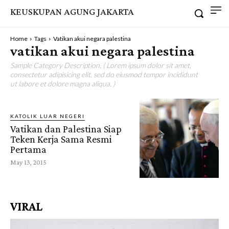
KEUSKUPAN AGUNG JAKARTA
Home
Tags
Vatikan akui negara palestina
vatikan akui negara palestina
Sample Category Description. ( Lorem ipsum dolor sit amet,
consectetur adipisicing elit, sed do eiusmod tempor incididunt
ut labore et dolore magna aliqua. )
KATOLIK LUAR NEGERI
Vatikan dan Palestina Siap
Teken Kerja Sama Resmi
Pertama
May 13, 2015
VIRAL