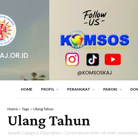
HOME
PROFIL
PERANGKAT
PAROKI
DO
Home
Tags
Ulang Tahun
Ulang Tahun
Sample Category Description. ( Lorem ipsum dolor sit amet, consectetur 