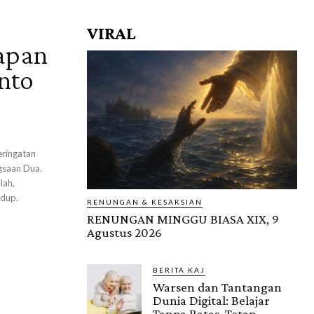
VIRAL
apan
nto
eringatan
gsaan Dua.
lah,
idup.
RENUNGAN & KESAKSIAN
RENUNGAN MINGGU BIASA XIX, 9
Agustus 2026
BERITA KAJ
Warsen dan Tantangan
Dunia Digital: Belajar
Tanpa Batas, Tetap