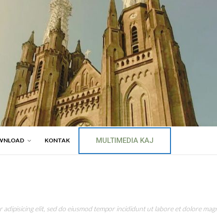
MULTIMEDIA KAJ
WNLOAD
KONTAK
adipisicing elit, sed do eiusmod tempor incididunt ut labore et dolore magn