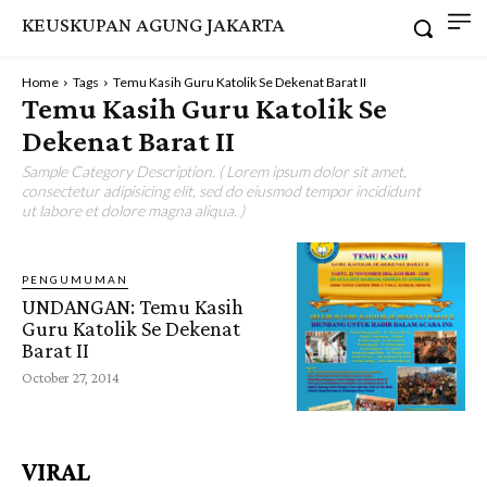
KEUSKUPAN AGUNG JAKARTA
Home
Tags
Temu Kasih Guru Katolik Se Dekenat Barat II
Temu Kasih Guru Katolik Se
Dekenat Barat II
Sample Category Description. ( Lorem ipsum dolor sit amet,
consectetur adipisicing elit, sed do eiusmod tempor incididunt
ut labore et dolore magna aliqua. )
PENGUMUMAN
UNDANGAN: Temu Kasih
Guru Katolik Se Dekenat
Barat II
October 27, 2014
VIRAL