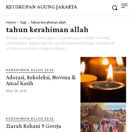
KEUSKUPAN AGUNG JAKARTA
Home
Tags
Tahun kerahiman allah
tahun kerahiman allah
Sample Category Description. ( Lorem ipsum dolor sit amet,
consectetur adipisicing elit, sed do eiusmod tempor incididunt
ut labore et dolore magna aliqua. )
KERAHIMAN ALLAH 2016
Adorasi, Rekoleksi, Novena &
Amal Kasih
May 28, 2016
KERAHIMAN ALLAH 2016
Ziarah Rohani 9 Gereja